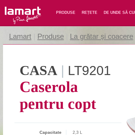
Lamart
PRODUSE
REȚETE
DE UNDE SĂ C
Lamart
|
Produse
|
La grătar și coacere
CASA
|
LT9201
Caserola
pentru copt
Capacitate
2,3 L