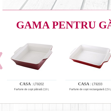
GAMA PENTRU G
CASA
CASA
|
LT9202
|
LT9203
Farfurie de copt pătrată 2,6 L
Farfurie de copt rectangulară 2,5 L