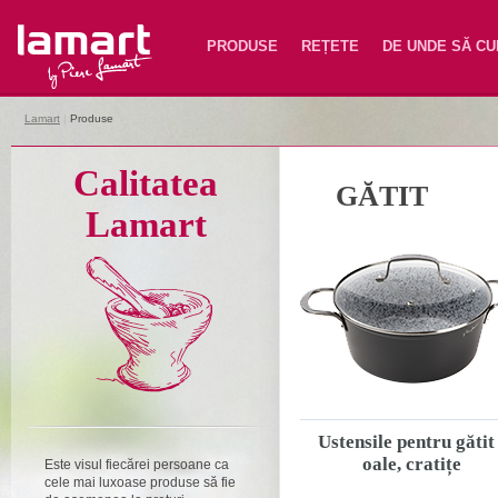
Lamart
PRODUSE
REȚETE
DE UNDE SĂ C
Lamart
|
Produse
Calitatea
GĂTIT
Lamart
Ustensile pentru gătit 
oale, cratițe
Este visul fiecărei persoane ca
cele mai luxoase produse să fie