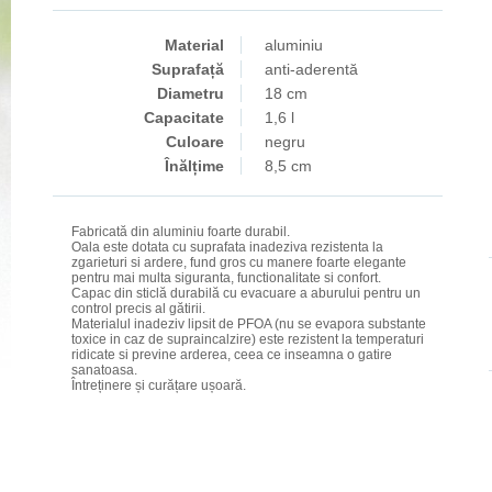
Material
aluminiu
Suprafață
anti-aderentă
Diametru
18 cm
Capacitate
1,6 l
Culoare
negru
Înălțime
8,5 cm
Fabricată din aluminiu foarte durabil.
Oala este dotata cu suprafata inadeziva rezistenta la
zgarieturi si ardere, fund gros cu manere foarte elegante
pentru mai multa siguranta, functionalitate si confort.
Capac din sticlă durabilă cu evacuare a aburului pentru un
control precis al gătirii.
Materialul inadeziv lipsit de PFOA (nu se evapora substante
toxice in caz de supraincalzire) este rezistent la temperaturi
ridicate si previne arderea, ceea ce inseamna o gatire
sanatoasa.
Întreținere și curățare ușoară.