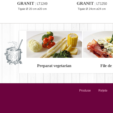
GRANIT
GRANIT
|
LT1249
|
LT1250
Tigaie Ø 20 cm ø20 cm
Tigaie Ø 24cm ø24 cm
Preparat vegetarian
File de
Produse
Rețete