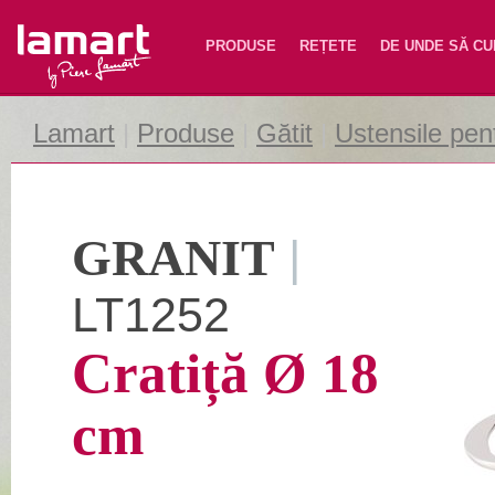
Lamart
PRODUSE
REȚETE
DE UNDE SĂ C
Lamart
|
Produse
|
Gătit
|
Ustensile pent
GRANIT
|
LT1252
Cratiță Ø 18
cm