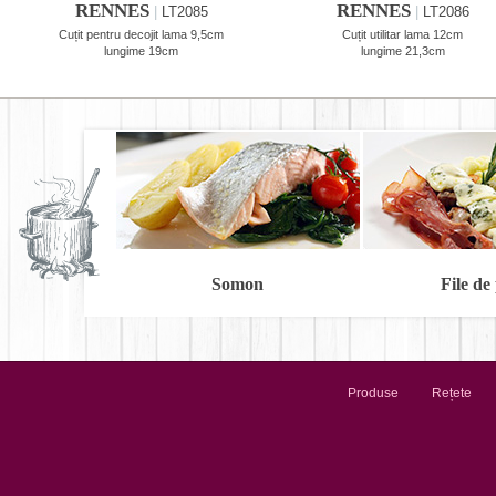
RENNES
RENNES
|
LT2085
|
LT2086
Cuțit pentru decojit lama 9,5cm
Cuțit utilitar lama 12cm
lungime 19cm
lungime 21,3cm
Somon
File de
Produse
Rețete