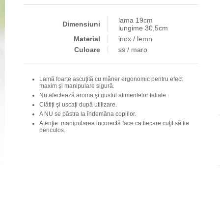
lama 19cm
Dimensiuni
lungime 30,5cm
Material
inox / lemn
Culoare
ss / maro
Lamă foarte ascuţită cu mâner ergonomic pentru efect
maxim şi manipulare sigură.
Nu afectează aroma şi gustul alimentelor feliate.
Clătiţi şi uscaţi după utilizare.
A NU se păstra la îndemâna copiilor.
Atenţie: manipularea incorectă face ca fiecare cuţit să fie
periculos.