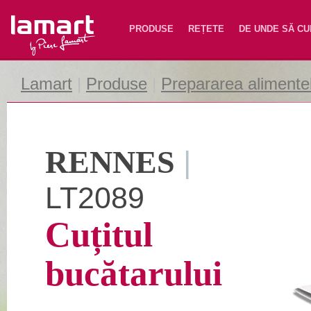
Lamart
PRODUSE
REȚETE
DE UNDE SĂ C
Lamart
|
Produse
|
Prepararea alimente
RENNES
|
LT2089
Cuțitul
bucătarului