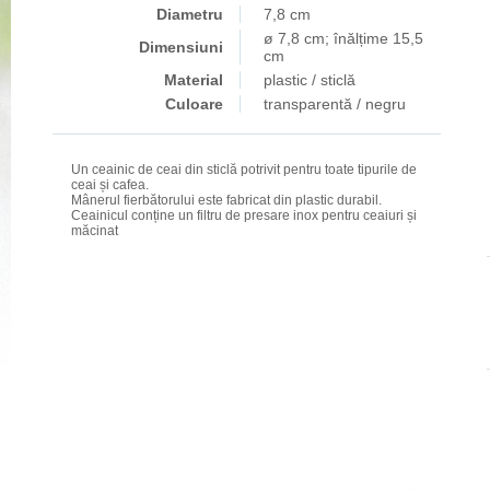
Diametru
7,8 cm
ø 7,8 cm; înălțime 15,5
Dimensiuni
cm
Material
plastic / sticlă
Culoare
transparentă / negru
Un ceainic de ceai din sticlă potrivit pentru toate tipurile de
ceai și cafea.
Mânerul fierbătorului este fabricat din plastic durabil.
Ceainicul conține un filtru de presare inox pentru ceaiuri și
măcinat