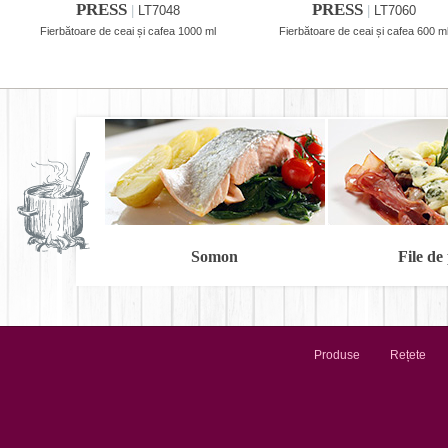
PRESS
PRESS
|
LT7048
|
LT7060
Fierbătoare de ceai și cafea 1000 ml
Fierbătoare de ceai și cafea 600 m
Somon
File de
Produse
Rețete