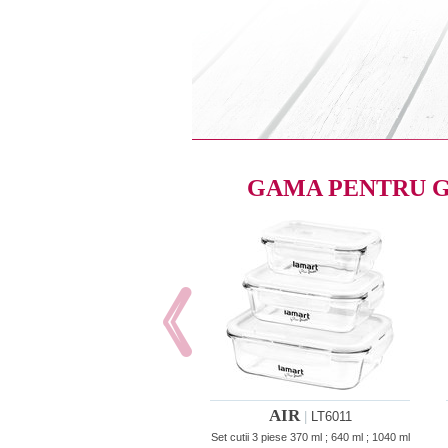
GAMA PENTRU 
AIR
|
LT6011
Set cutii 3 piese 370 ml ; 640 ml ; 1040 ml