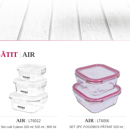
GĂTIT
|
AIR
AIR
AIR
|
LT6012
|
LT6056
Set cutii 3 piese 320 ml; 520 ml ; 800 ml
SET 2PC FOODBOX PĂTRAT 520 ml ;