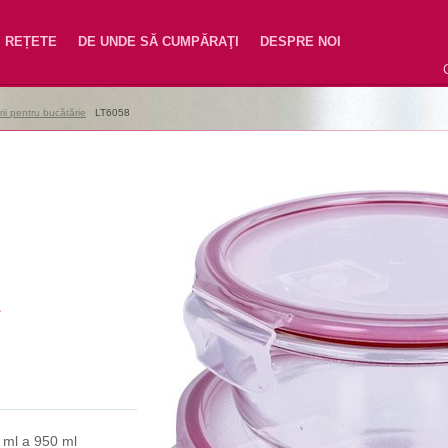
REȚETE
DE UNDE SĂ CUMPĂRAŢI
DESPRE NOI
ii pentru bucătărie
|
LT6058
X
 ml a 950 ml