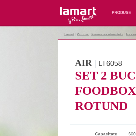
Lamart
PRODUSE
Lamart
|
Produse
|
Prepararea alimentelor
|
Accesor
AIR
|
LT6058
SET 2 BUC
FOODBO
ROTUND
Capacitate
600