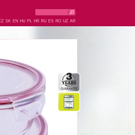
CZ
SK
EN
HU
PL
HR
RU
ES
RO
UZ
AR