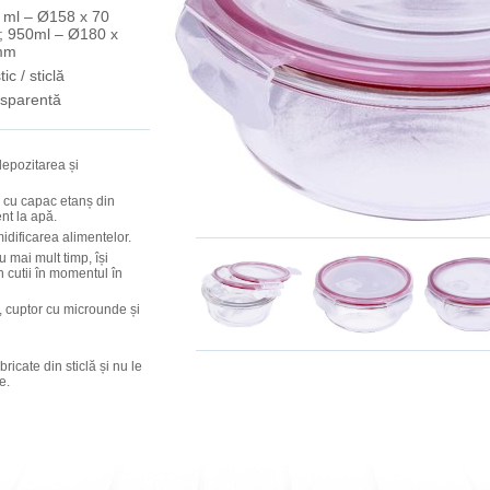
 ml – Ø158 x 70
 950ml – Ø180 x
mm
tic / sticlă
nsparentă
 depozitarea și
il cu capac etanș din
ent la apă.
dificarea alimentelor.
 mai mult timp, își
 cutii în momentul în
r, cuptor cu microunde și
bricate din sticlă și nu le
e.