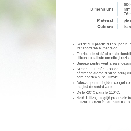
600
Dimensiuni
mm;
76
Material
plas
Culoare
tra
Set de cutii practic și fiabil pentru
transportarea alimentelor.
Fabricat din sticlă și plastic durab
silicon de calitate ermetic și rezist
Supapă pentru ventilarea și dezumi
Alimentele rămân proaspete pentru
păstrează aroma și nu se scurg din
care acestea sunt utilizate.
Adecvat pentru frigider, congelato
mașină de spălat vase.
De la -20°C până la 110°C.
Notă: Utilizați cu grijă produsele fa
utilizați în cazul în care sunt fisurat