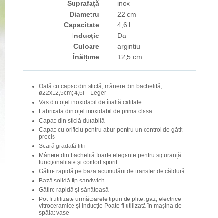
Suprafață
inox
Diametru
22 cm
Capacitate
4,6 l
Inducție
Da
Culoare
argintiu
Înălțime
12,5 cm
Oală cu capac din sticlă, mânere din bachelită,
ø22x12,5cm; 4,6l – Leger
Vas din oțel inoxidabil de înaltă calitate
Fabricată din oțel inoxidabil de primă clasă
Capac din sticlă durabilă
Capac cu orificiu pentru abur pentru un control de gătit
precis
Scară gradată litri
Mânere din bachelită foarte elegante pentru siguranță,
funcționalitate și confort sporit
Gătire rapidă pe baza acumulării de transfer de căldură
Bază solidă tip sandwich
Gătire rapidă și sănătoasă
Pot fi utilizate următoarele tipuri de plite: gaz, electrice,
vitroceramice și inducție Poate fi utilizată în mașina de
spălat vase