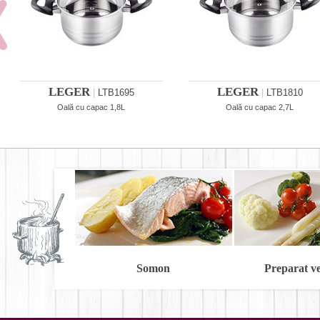
LEGER
LEGER
|
LTB1695
|
LTB1810
Oală cu capac 1,8L
Oală cu capac 2,7L
Somon
Preparat v