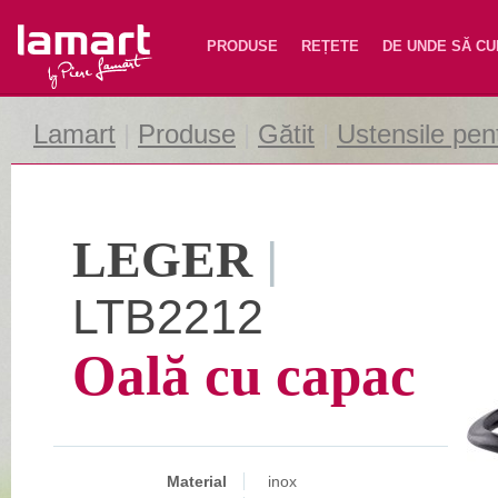
Lamart
PRODUSE
REȚETE
DE UNDE SĂ C
Lamart
|
Produse
|
Gătit
|
Ustensile pent
LEGER
|
LTB2212
Oală cu capac
Material
inox