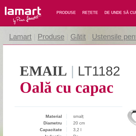
Lamart
PRODUSE
REȚETE
DE UNDE SĂ C
Lamart
|
Produse
|
Gătit
|
Ustensile pent
EMAIL
|
LT1182
Oală cu capac
Material
smalț
Diametru
20 cm
Capacitate
3,2 l