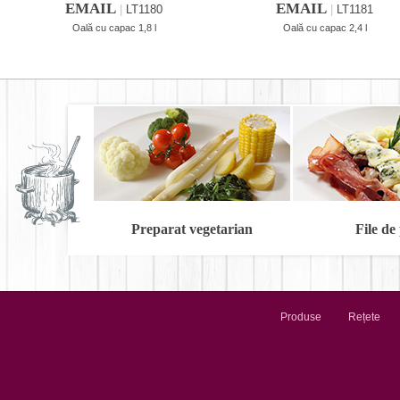
EMAIL
EMAIL
|
LT1180
|
LT1181
Oală cu capac 1,8 l
Oală cu capac 2,4 l
Preparat vegetarian
File de
Produse
Rețete