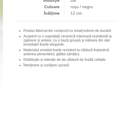
Inducție
Da
Culoare
roșu / negru
Înălțime
12 cm
Produs fabricat din compozit cu smalț extrem de durabil.
Acoperit cu o suprafață ceramică interioară rezistentă la
zgâriere și ardere, cu o bază groasă și mânere din oțel
inoxidabil foarte elegante.
Materialul emailat foarte rezistent la căldură împiedică
arderea alimentelor, gătitul sănătos.
Distribuție și retenție de de căldură de înaltă calitate.
Întreținere și curățare ușoară