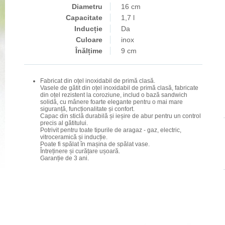
Diametru
16 cm
Capacitate
1,7 l
Inducție
Da
Culoare
inox
Înălțime
9 cm
Fabricat din oțel inoxidabil de primă clasă.
Vasele de gătit din oțel inoxidabil de primă clasă, fabricate
din oțel rezistent la coroziune, includ o bază sandwich
solidă, cu mânere foarte elegante pentru o mai mare
siguranță, funcționalitate și confort.
Capac din sticlă durabilă și ieșire de abur pentru un control
precis al gătitului.
Potrivit pentru toate tipurile de aragaz - gaz, electric,
vitroceramică și inducție.
Poate fi spălat în mașina de spălat vase.
Întreținere și curățare ușoară.
Garanție de 3 ani.