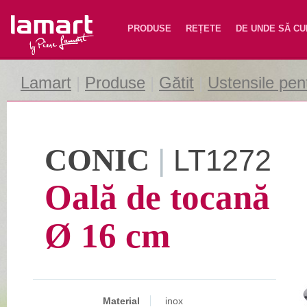
Lamart
PRODUSE
REȚETE
DE UNDE SĂ C
Lamart
|
Produse
|
Gătit
|
Ustensile pent
CONIC
|
LT1272
Oală de tocană
Ø 16 cm
Material
inox