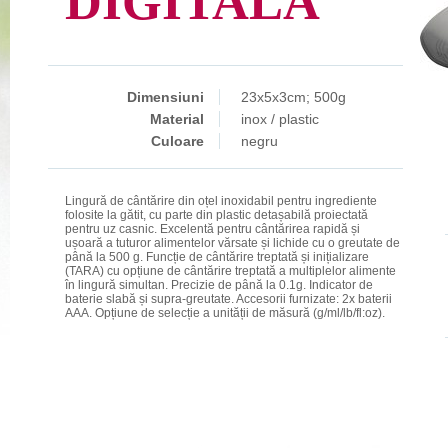
DIGITALĂ
Dimensiuni
23x5x3cm; 500g
Material
inox / plastic
Culoare
negru
Lingură de cântărire din oțel inoxidabil pentru ingrediente
folosite la gătit, cu parte din plastic detașabilă proiectată
pentru uz casnic. Excelentă pentru cântărirea rapidă și
ușoară a tuturor alimentelor vărsate și lichide cu o greutate de
până la 500 g. Funcție de cântărire treptată și inițializare
(TARA) cu opțiune de cântărire treptată a multiplelor alimente
în lingură simultan. Precizie de până la 0.1g. Indicator de
baterie slabă și supra-greutate. Accesorii furnizate: 2x baterii
AAA. Opțiune de selecție a unității de măsură (g/ml/lb/fl:oz).