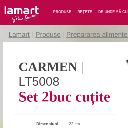
Lamart
PRODUSE
REȚETE
DE UNDE SĂ C
Lamart
|
Produse
|
Prepararea alimente
CARMEN
|
LT5008
Set 2buc cuțite
Dimensiuni
22 cm