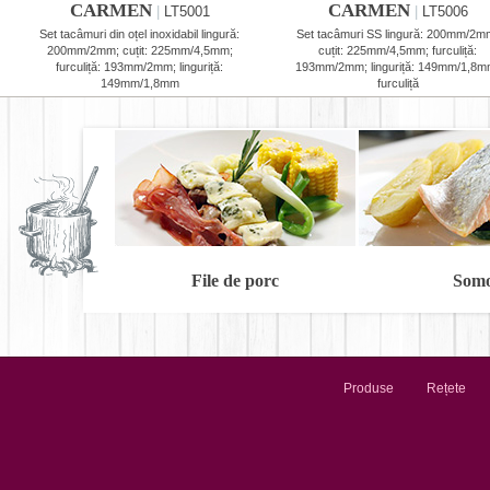
CARMEN
CARMEN
|
LT5001
|
LT5006
Set tacâmuri din oțel inoxidabil lingură:
Set tacâmuri SS lingură: 200mm/2m
200mm/2mm; cuțit: 225mm/4,5mm;
cuțit: 225mm/4,5mm; furculiță:
furculiță: 193mm/2mm; linguriță:
193mm/2mm; linguriță: 149mm/1,8m
149mm/1,8mm
furculiță
File de porc
Som
Produse
Rețete