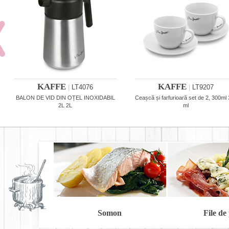
KAFFE
KAFFE
|
LT4076
|
LT9207
BALON DE VID DIN OȚEL INOXIDABIL
Ceașcă și farfurioară set de 2, 300ml
2L 2L
ml
Somon
File de