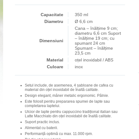
Capacitate
350 ml
Diametru
Ø 6,6 cm
Cana – înălțime 9 cm;
diametru 6,6 cm Suport
– înălțime 19 cm; cu
Dimensiuni
spumant 24 cm
Spumant – înălțime
23,5 cm
Material
oțel inoxidabil / ABS
Culoare
inox
Setul include, de asemenea, 4 șabloane de cafea cu
material din oțel inoxidabil de înaltă calitate.
Design elegant, mâner metalic ergonomic. Pâlnie.
Este folosit pentru prepararea spumei de lapte sau
completarea laptelui.
Ulcior de lapte pentru cappuccino tradițional italian sau
Latte Macchiato din oțel inoxidabil de înaltă calitate.
Suport practic inclus.
Alimentat cu baterii.
Performanță optimă cu max. 11.000 rpm.