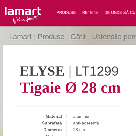
Lamart
PRODUSE
REȚETE
DE UNDE SĂ C
Lamart
|
Produse
|
Gătit
|
Ustensile pent
ELYSE
|
LT1299
Tigaie Ø 28 cm
Material
aluminiu
Suprafață
anti-aderentă
Diametru
28 cm