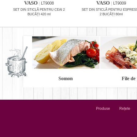
VASO
VASO
|
LT9008
|
LT9009
SET DIN STICLĂ PENTRU CEAI 2
SET DIN STICLĂ PENTRU ESPRE
BUCĂȚI 420 ml
2 BUCĂȚI 80ml
Somon
File de
Produse
Rețete