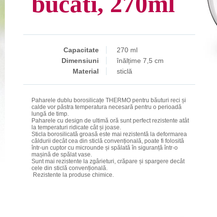
bucati, 270ml
Capacitate
270 ml
Dimensiuni
înălțime 7,5 cm
Material
sticlă
Paharele dublu borosilicațe THERMO pentru băuturi reci și
calde vor păstra temperatura necesară pentru o perioadă
lungă de timp.
Paharele cu design de ultimă oră sunt perfect rezistente atât
la temperaturi ridicate cât și joase.
Sticla borosilicată groasă este mai rezistentă la deformarea
căldurii decât cea din sticlă convențională, poate fi folosită
într-un cuptor cu microunde și spălată în siguranță într-o
mașină de spălat vase.
Sunt mai rezistente la zgârieturi, crăpare și spargere decât
cele din sticlă convențională.
Rezistente la produse chimice.