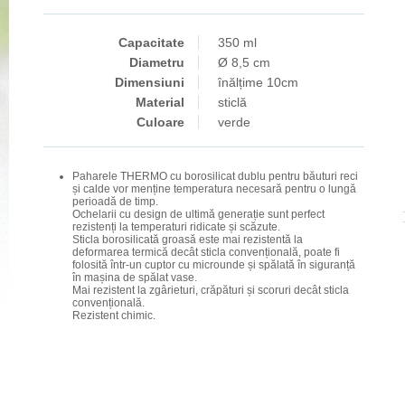
Capacitate
350 ml
Diametru
Ø 8,5 cm
Dimensiuni
înălțime 10cm
Material
sticlă
Culoare
verde
Paharele THERMO cu borosilicat dublu pentru băuturi reci
și calde vor menține temperatura necesară pentru o lungă
perioadă de timp.
Ochelarii cu design de ultimă generație sunt perfect
rezistenți la temperaturi ridicate și scăzute.
Sticla borosilicată groasă este mai rezistentă la
deformarea termică decât sticla convențională, poate fi
folosită într-un cuptor cu microunde și spălată în siguranță
în mașina de spălat vase.
Mai rezistent la zgârieturi, crăpături și scoruri decât sticla
convențională.
Rezistent chimic.